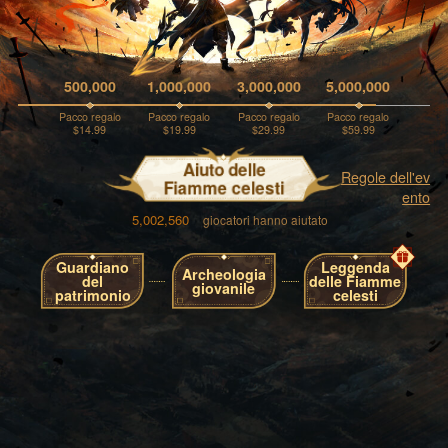
500,000
1,000,000
3,000,000
5,000,000
Pacco regalo
Pacco regalo
Pacco regalo
Pacco regalo
$14.99
$19.99
$29.99
$59.99
Aiuto delle
Regole dell'ev
Fiamme celesti
ento
5,002,560
giocatori hanno aiutato
Guardiano
Leggenda
Archeologia
del
delle Fiamme
giovanile
patrimonio
celesti